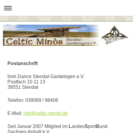
Postanschrift
Irish Dance Stendal-Gardelegen e.V.
Postfach 10 11 13
39551 Stendal
Telefon: 039089 / 98406
E-Mail:
info@celtic-minds.de
Seit Januar 2007 Mitglied im
L
andes
S
port
B
und
Sachsen-Anhalt e.V.